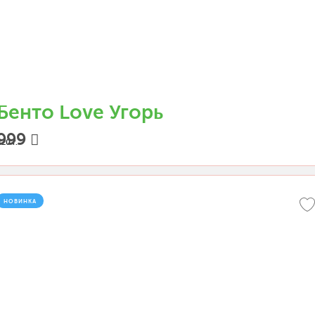
Бенто Love Угорь
999
20 г.
НОВИНКА