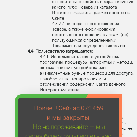
относительно свойств и характеристик
какого-либо Товара из каталога
Интернет-магазина, размещенного на
Сайте.
некорректного сравнения
Товара, а также формирования
негативного отношения к лицам, (не)
пользующимся определенными
Товарами, или осуждения таких лиц.
Пользователю запрещается:
Использовать любые устройства,
программы, процедуры, алгоритмы и методы,
автоматические устройства или
эквивалентные ручные процессы для доступа,
приобретения, копирования или
отслеживания содержания Сайта данного
Интернет-магазина;
Нарушать надлежащее
функционирование Сайта;
Любым способом обходить
Привет! Сейчас
07:14:59
навигационную структуру Сайта для
и мы закрыты.
получения или попытки получения любой
информации, документов или материалов
Но не переживайте — мы
любыми средствами, которые специально не
представлены сервисами данного Сайта;
снова будем рады видеть вас: