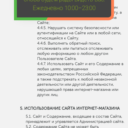
Несанкционированный доступ к
Ежедневно 10:00–23:00
функциям Сайта, любым другим системам
или сетям, относящимся к данному Сайту, а
также к любым услугам, предлагаемым на
Сайте;
Нарушать систему безопасности или
аутентификации на Сайте или в любой сети,
относящейся к Сайту.
Выполнять обратный поиск,
отслеживать или пытаться отслеживать
любую информацию о любом другом
Пользователе Сайта.
Использовать Сайт и его Содержание в
любых целях, запрещенных
законодательством Российской Федерации,
а также подстрекать к любой незаконной
деятельности или другой деятельности,
нарушающей права интернет-магазина или
других лиц.
ИСПОЛЬЗОВАНИЕ САЙТА ИНТЕРНЕТ-МАГАЗИНА
Сайт и Содержание, входящее в состав Сайта,
принадлежит и управляется Администрацией сайта.
Содержание Сайта не может быть