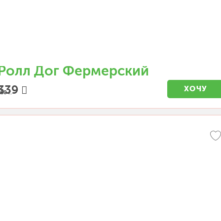
Ролл Дог Фермерский
339
ХОЧУ
50 г.