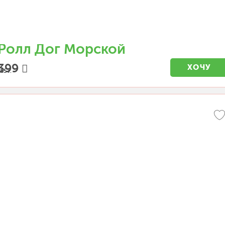
Ролл Дог Морской
399
ХОЧУ
55 г.