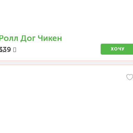
Ролл Дог Чикен
339
ХОЧУ
45 г.