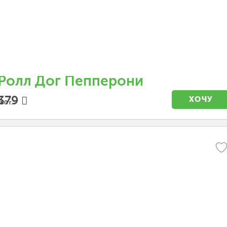
Ролл Дог Пепперони
379
ХОЧУ
60 г.