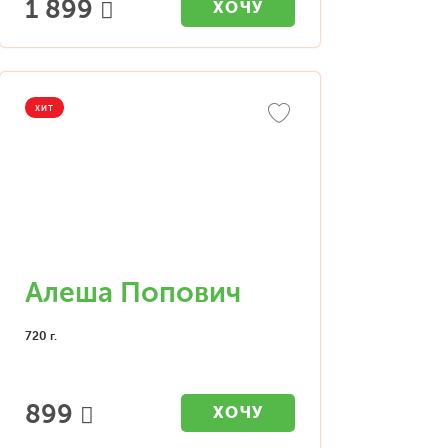
1 899
ХОЧУ
ХИТ
Алеша Попович
720 г.
899
ХОЧУ