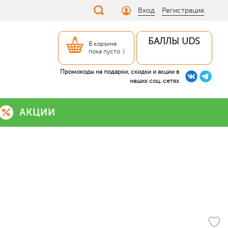
Вход
Регистрация
БАЛЛЫ UDS
В корзине
пока пусто :(
Промокоды на подарки, скидки и акции в
наших соц. сетях
АКЦИИ