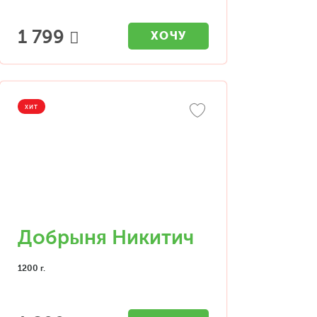
1 799
ХОЧУ
ХИТ
Добрыня Никитич
1200 г.