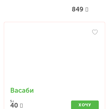
849
Васаби
5 г.
40
ХОЧУ