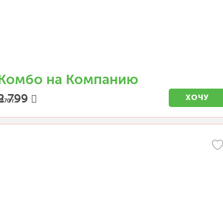
Комбо на Компанию
2 799
ХОЧУ
2470 г.