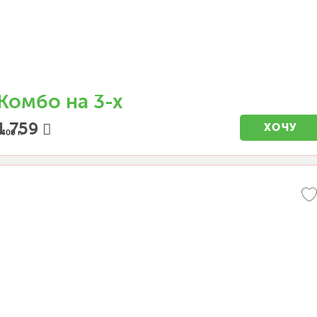
Комбо на 3-х
1 759
ХОЧУ
1400 г.