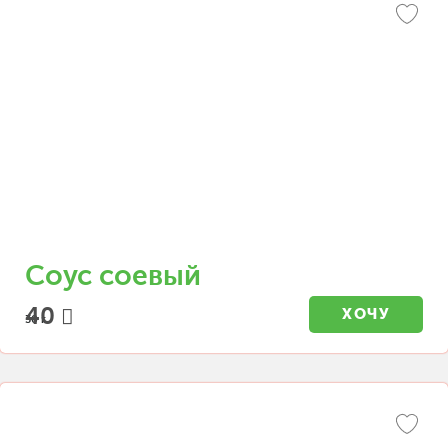
Соус соевый
40
ХОЧУ
30 г.