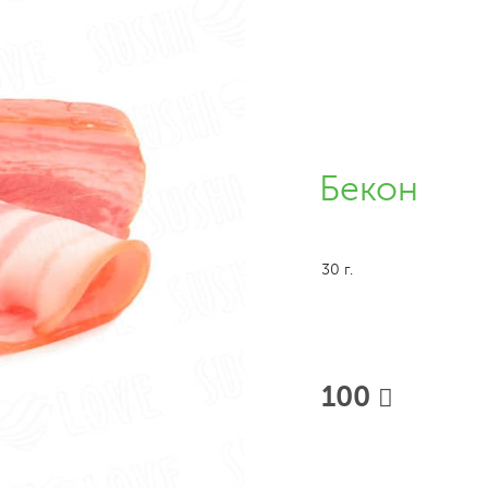
Бекон
30 г.
100