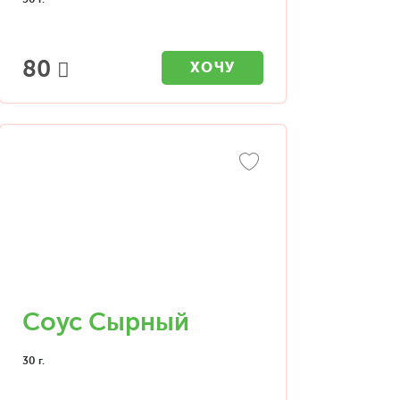
80
ХОЧУ
Соус Сырный
30 г.