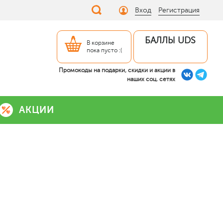
Вход
Регистрация
БАЛЛЫ UDS
В корзине
пока пусто :(
Промокоды на подарки, скидки и акции в
наших соц. сетях
АКЦИИ